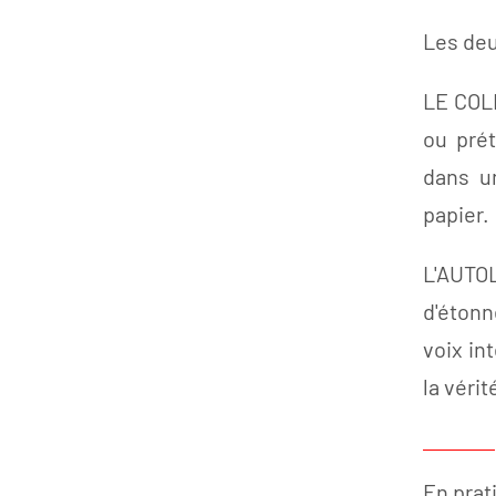
Les de
LE COLL
ou prét
dans un
papier.
L'AUTOL
d'étonn
voix in
la véri
En prat