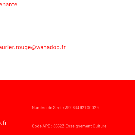
venante
laurier.rouge@wanadoo.fr
Numéro de Siret : 392 633 921 00029
.fr
Code APE : 8552Z Enseignement Culturel