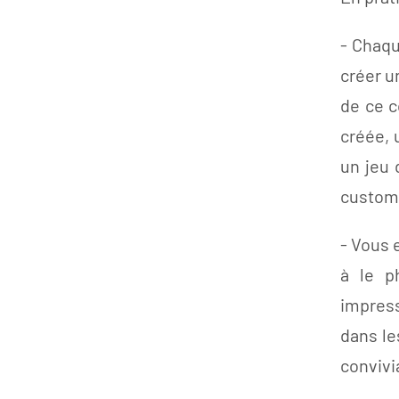
- Chaqu
créer u
de ce c
créée, 
un jeu 
customi
- Vous 
à le p
impress
dans le
convivia