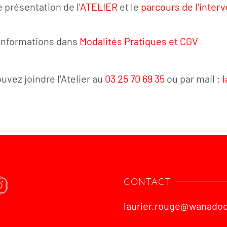
e présentation de l'
ATELIER
et le
parcours de l'inter
informations dans
Modalités Pratiques et CGV
uvez joindre l'Atelier au
03 25 70 69 35
ou par mail :
CONTACT
laurier.rouge@wanadoo