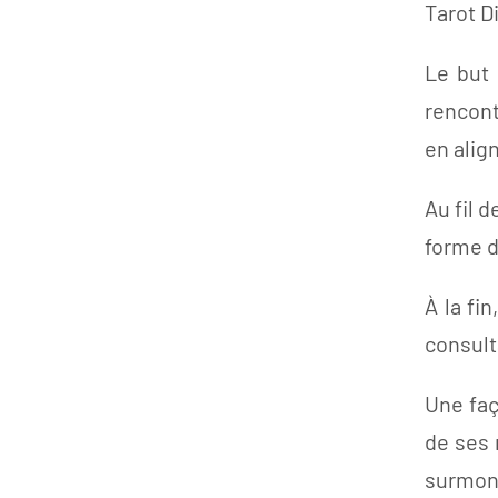
Tarot D
Le but 
rencont
en alig
Au fil 
forme d
À la fi
consult
Une faç
de ses 
surmon