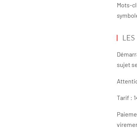
Mots-cl
symbole
LES
Démarra
sujet s
Attentio
Tarif : 
Paiemen
viremen