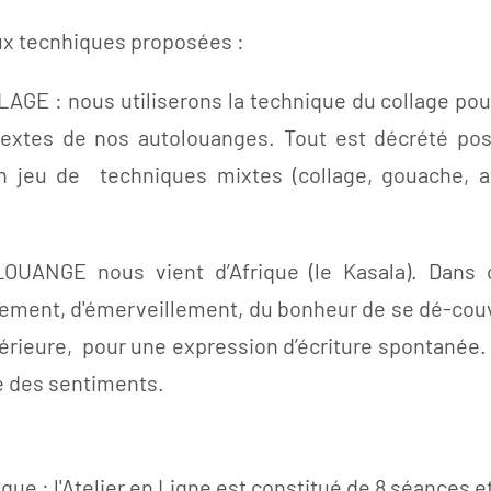
ux tecnhiques proposées :
AGE : nous utiliserons la technique du collage pour
extes de nos autolouanges. Tout est décrété pos
 jeu de techniques mixtes (collage, gouache, acr
OUANGE nous vient d’Afrique (le Kasala). Dans c
ement, d'émerveillement, du bonheur de se dé-couvr
térieure, pour une expression d’écriture spontanée. 
té des sentiments.
ique : l'Atelier en Ligne est constitué de 8 séances 